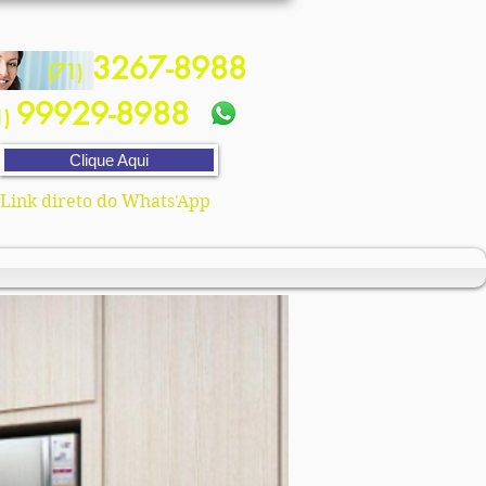
3267-8988
(71)
99929-8988
1)
Clique Aqui
Link direto do Whats'App