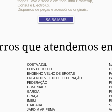
fogões, lava e seca e em toda linha Brastemp,
Consul e Electrolux.
Dispomos de peças e acessórios originais.
SAIBA MAIS
irros que atendemos e
COSTA AZUL
N
DOIS DE JULHO
O
ENGENHO VELHO DE BROTAS
P
ENGENHO VELHO DE FEDERAÇÃO
P
FEDERAÇÃO
P
G MARBACK
P
GARCIA
P
GRAÇA
P
IMBUI
R
ITAIGARA
S
JARDIM APIPEMA
V