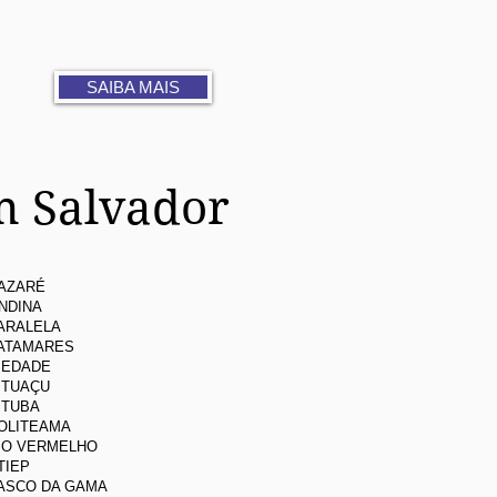
SAIBA MAIS
m Salvador
AZARÉ
NDINA
ARALELA
ATAMARES
IEDADE
ITUAÇU
ITUBA
OLITEAMA
IO VERMELHO
TIEP
ASCO DA GAMA